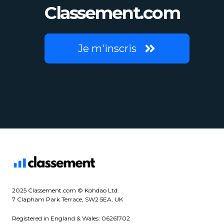
Classement.com
Je m'inscris
2025 Classement.com © Kohdao Ltd.
7 Clapham Park Terrace, SW2 5EA, UK
Registered in England & Wales: 06261702